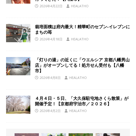
2026年4月22日
HEALATHO
栽培面積は府内最大！精華町のセブン‐イレブンに
まちの苺
2026年4月18日
HEALATHO
「灯りの湯」の近くに「ウエルシア 京都八幡男山
店」がオープンしてる！処方せん受付も【八幡
市】
2026年4月8日
HEALATHO
４月４日・５日、「大久保駐屯地さくら散策」が
開催予定！【京都府宇治市／２０２６】
2026年4月2日
HEALATHO