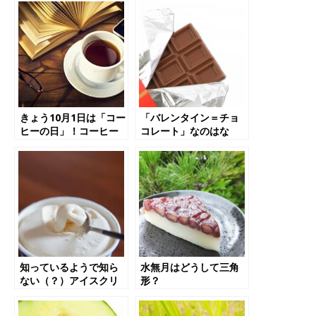
イズ】
きょう10月1日は「コー
「バレンタイン＝チョ
ヒーの日」！コーヒー
コレート」なのはな
にまつわるトリビア７
ぜ？「コアラのマー
選
チ」の箱はなぜ六角
形？など、チョコレー
トの豆知識５選【バレ
ンタイン】
知っているようで知ら
水無月はどうして三角
ない（？）アイスクリ
形？
ームのお話