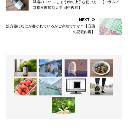
減塩のコツ ～しょうゆの上手な使い方～【コラム／
京都文教短期大学 田中教授】
NEXT
処方箋になにが書かれているかご存知ですか？【③薬
の記載内容】