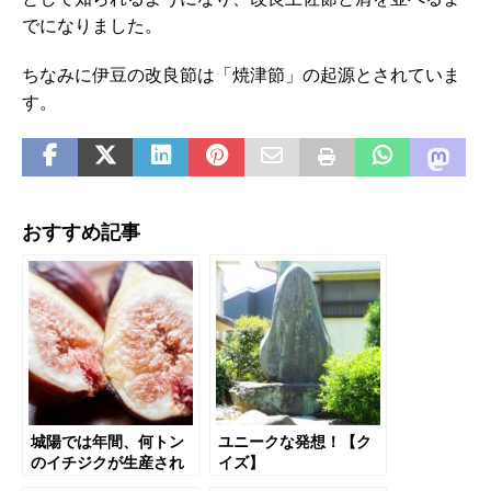
でになりました。
ちなみに伊豆の改良節は「焼津節」の起源とされていま
す。
おすすめ記事
城陽では年間、何トン
ユニークな発想！【ク
のイチジクが生産され
イズ】
てる？8/129/440【ク