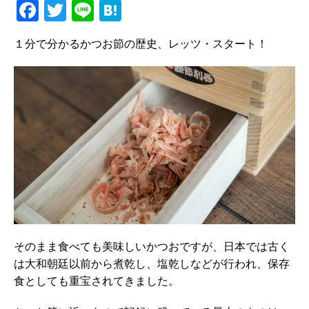
F
T
Li
H
a
w
n
at
１分で分かるかつお節の歴史、レッツ・スタート！
c
it
e
e
e
te
n
b
r
a
o
o
k
そのまま食べても美味しいかつおですが、日本では古く
は大和朝廷以前から煮乾し、塩乾しなどが行われ、保存
食としても重宝されてきました。