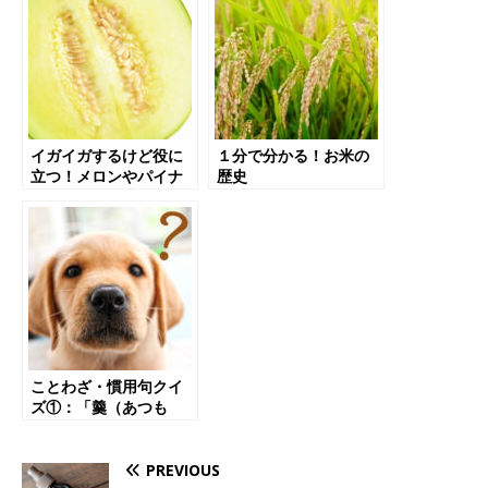
イガイガするけど役に
１分で分かる！お米の
立つ！メロンやパイナ
歴史
ップルの秘密
ことわざ・慣用句クイ
ズ①：「羹（あつも
の）に懲りて膾（なま
す）を吹く」の意味
は？
PREVIOUS