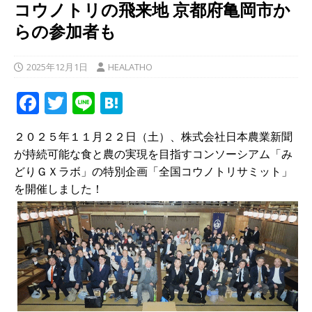
コウノトリの飛来地 京都府亀岡市か
らの参加者も
2025年12月1日
HEALATHO
F
T
Li
H
a
w
n
at
２０２５年１１月２２日（土）、株式会社日本農業新聞
c
it
e
e
が持続可能な食と農の実現を目指すコンソーシアム「み
e
te
n
どりＧＸラボ」の特別企画「全国コウノトリサミット」
b
r
a
を開催しました！
o
o
k