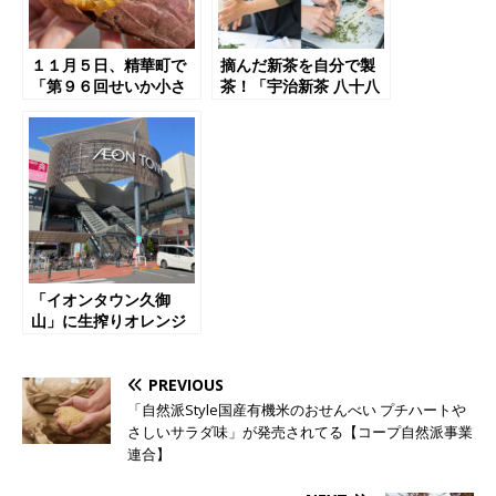
１１月５日、精華町で
摘んだ新茶を自分で製
「第９６回せいか小さ
茶！「宇治新茶 八十八
な旅」が開催予定！散
夜茶摘みの集い」の様
策・芋堀り・秋の収穫
子をレポート！【京都
祭！
府宇治市】
「イオンタウン久御
山」に生搾りオレンジ
ジュースの自販機
「IJOOZ」が設置され
てる！【京都府久御山
PREVIOUS
町】
「自然派Style国産有機米のおせんべい プチハートや
さしいサラダ味」が発売されてる【コープ自然派事業
連合】