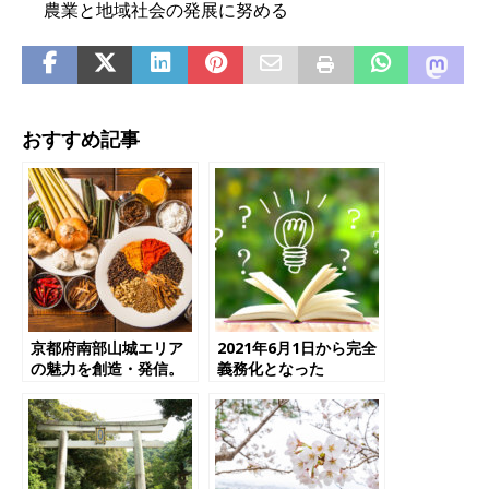
農業と地域社会の発展に努める
おすすめ記事
京都府南部山城エリア
2021年6月1日から完全
の魅力を創造・発信。
義務化となった
日本初の食と健康のま
HACCP（ハサップ）っ
ちづくりプロジェクト
て？
「HEALATHO / ヘラ
ソ」が始動！