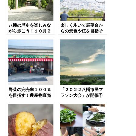
八幡の歴史を楽しみな
楽しく歩いて展望台か
がら歩こう！１０月２
らの景色や桜を目指そ
３日・２４日、「松花
う！気軽にハイキング
堂ウォーク」が開催予
できる大吉山より、桜
定【八幡市】
だより【宇治市】
野菜の完売率１００％
「２０２２八幡市民マ
を目指す！農産物直売
ラソン大会」が開催予
所「旬の駅」が精華町
定！市外の方が参加可
のスーパー「ひょうた
能な種目も【八幡市】
んや」に産直コーナー
を展開