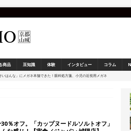
る商品
豆知識
体験
インタビュー
コラム
けいはんな」にメガネ本舗できた！眼科処方箋、小児の近視用メガネ
の相談室なども！
NEWS
ーム京都」でホワイトコーン狩りを楽しんできました！【京都府久御山
府食のみらい宣言・実践活動コンクール」で、 “食の取組” 募集して
分30％オフ。「カップヌードルソルトオフ」