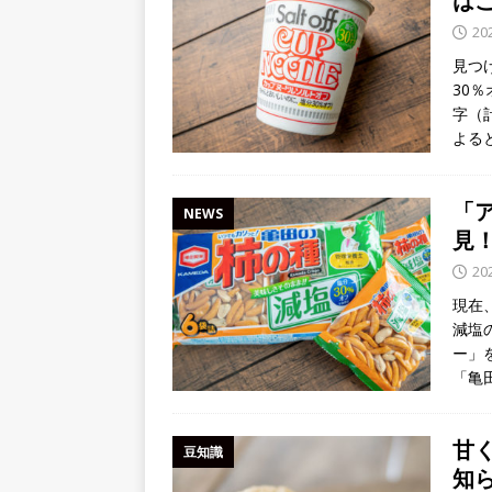
は
[ 2026年7月11日 ]
７月１１日が
20
NEWS
見つ
30
[ 2026年8月5日 ]
８月１５日、京
字（
先祖を偲び新たな自分へ～
NEW
よる
「
NEWS
見
20
現在
減塩
ー」
「亀
甘
豆知識
知