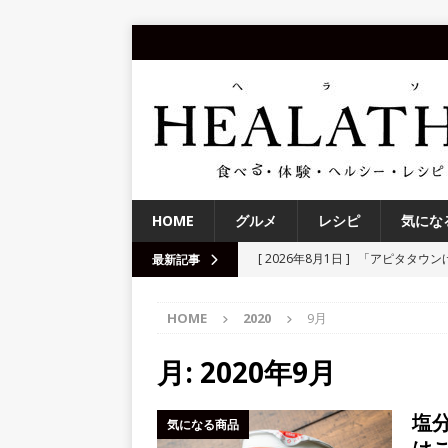
HOME
グルメ
レシピ
気にな
[ 2026年8月1日 ]
「アピタタウン
最新記事
レンズ、補聴器・集音器、聞こえ
HOME
2020
9月
[ 2026年7月17日 ]
「ロックファ
町】
体験
月:
2020年9月
[ 2026年7月15日 ]
「第10回京都
塩
気になる商品
る！
NEWS