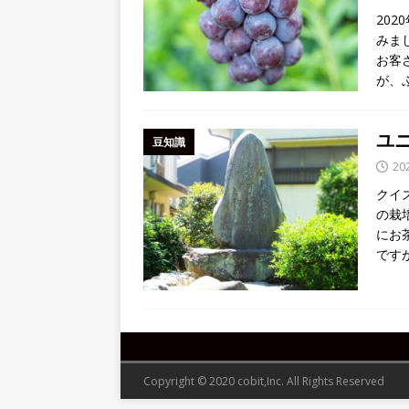
20
みま
お客
が、
ユ
豆知識
20
クイ
の栽
にお
です
Copyright © 2020 cobit,Inc. All Rights Reserved