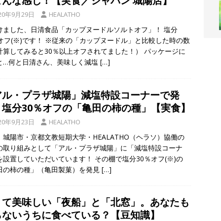
こんな感じ！【実食／ジャパン 城陽店】
「夏だいこんの日」に制定されました！ジアスターゼが豊富な旬の野菜
20年9月29日
HEALATHO
けました、日清食品「カップヌードルソルトオフ」！ 塩分
％オフ(※)です！ ※従来の「カップヌードル」と比較した時の数
田辺ふれあいハイキングが開催予定！一休寺・観音三十三身図鑑賞 ～
計算してみると30％以上オフされてました！） パッケージに
S
と…何と日清さん、美味しく減塩
[…]
アル・プラザ城陽」減塩特設コーナーで発
！塩分30％オフの「亀田の柿の種」【実食】
20年9月23日
HEALATHO
、城陽市・京都文教短期大学・HEALATHO（ヘラソ）協働の
の取り組みとして「アル・プラザ城陽」に「減塩特設コーナ
を設置していただいています！ その棚で塩分30％オフ(※)の
田の柿の種」（亀田製菓）を発見
[…]
くて美味しい「夜船」と「北窓」。あなたも
らないうちに食べている？【豆知識】