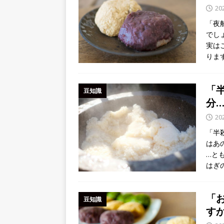
20
「夜
でし
実は
りま
「
豆知識
分
20
「半
はあ
…と
はぎ
「
豆知識
す