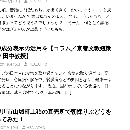
20年9月20日
HEALATHO
の頃、昔話に「ぼたもち」が出てきて「おいしそう～！」と思
人、いませんか？ 実は私もその１人。 でも、「ぼたもち」と
はぎ」ってどう違うのでしょうか？ 「うーん、何となく語感
『おはぎ』の方が上品で『ぼたもち』
[…]
養成分表示の活用を【コラム／京都文教短期
学 田中教授】
20年9月16日
HEALATHO
んどの日本人は食塩を取り過ぎている 食塩の取り過ぎは、高
の発症、心臓病や脳卒中、腎臓病などの要因となり、健康寿命
めることにつながります。 現在、国が示している食塩の一日
標量は、成人男性で7.5グラム未満、
[…]
津川市山城町上狛の直売所で朝採りぶどうを
ってみた！
20年9月9日
HEALATHO