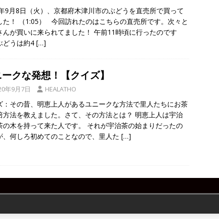
20年9月8日（火）、京都府木津川市のぶどうを直売所で買って
した！ （1:05） 今回訪れたのはこちらの直売所です。次々と
さんが買いに来られてました！ 午前11時頃に行ったのです
ぶどうは約4
[…]
ニークな発想！【クイズ】
20年9月7日
HEALATHO
ズ：その昔、明恵上人があるユニークな方法で里人たちにお茶
培方法を教えました。さて、その方法とは？ 明恵上人は宇治
茶の木を持って来た人です。 それが宇治茶の始まりだったの
が、何しろ初めてのことなので、里人た
[…]