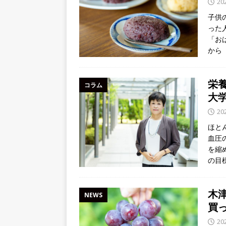
20
子供
った
「お
から
栄
コラム
大
20
ほと
血圧
を縮
の目
木
NEWS
買
20