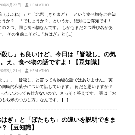
20年9月22日
HEALATHO
船（よふね）」と「北窓（きたまど）」という食べ物をご存知
ょうか？ …「でしょうか？」というか、絶対にご存知です！
この２つ、同じ食べ物なんです。 しかもまだ２つ呼び名があ
す。 その名前こそが…「おはぎ」と
[…]
半殺し」も良いけど、今日は「皆殺し」の気
…。え、食べ物の話ですよ！【豆知識】
20年9月21日
HEALATHO
殺し」、「皆殺し」と言っても物騒な話ではありません。 実
の国民的和菓子について話しています。 何だと思いますか？
もったいぶっても仕方ないので、さっそく答えです。 実は「お
のもち米のつぶし方」なんです。
[…]
おはぎ」と「ぼたもち」の違いを説明できま
か？【豆知識】