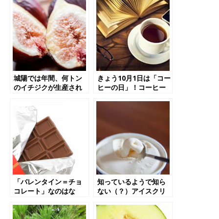
城陽では年間、何トン
きょう10月1日は「コー
のイチジクが生産され
ヒーの日」！コーヒー
てる？8/129/440【ク
にまつわるトリビア７
イズ】
選
「バレンタイン＝チョ
知っているようで知ら
コレート」なのはな
ない（？）アイスクリ
ぜ？「コアラのマー
ームのお話
チ」の箱はなぜ六角
形？など、チョコレー