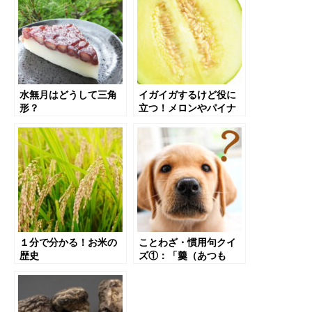
トの豆知識５選【バレ
ンタイン】
水無月はどうして三角
イガイガするけど役に
形？
立つ！メロンやパイナ
ップルの秘密
１分で分かる！お米の
ことわざ・慣用句クイ
歴史
ズ①：「羹（あつも
の）に懲りて膾（なま
す）を吹く」の意味
は？