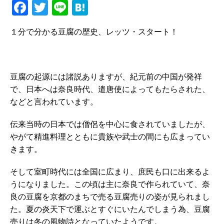
F
T
Li
H
a
w
n
at
１分で分かる豆腐の歴史、レッツ・スタート！
c
it
e
e
e
te
n
b
r
a
豆腐の起源には諸説ありますが、紀元前の中国が発祥
o
で、日本へは奈良時代、遣唐使によってもたらされた、
o
などと言われています。
k
伝来当時の日本では僧侶を中心に食されていましたが、
やがて精進料理とともに貴族や武士の間にも広まってい
きます。
そして室町時代には全国に広まり、庶民も口に出来るよ
うになりました。この頃は主に奈良で作られていて、奈
良の豆腐を京都のまちで売る豆腐売りの姿が見られまし
た。夏の炎天下で運ぶとすぐにいたんでしまう為、豆腐
売りは冬の風物詩となっていたようです。