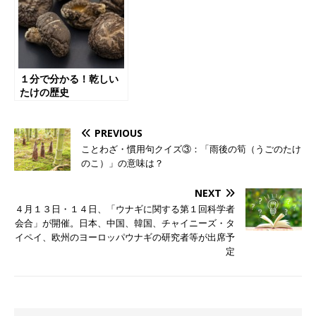
１分で分かる！乾しい
たけの歴史
PREVIOUS
ことわざ・慣用句クイズ③：「雨後の筍（うごのたけ
のこ）」の意味は？
NEXT
４月１３日・１４日、「ウナギに関する第１回科学者
会合」が開催。日本、中国、韓国、チャイニーズ・タ
イペイ、欧州のヨーロッパウナギの研究者等が出席予
定