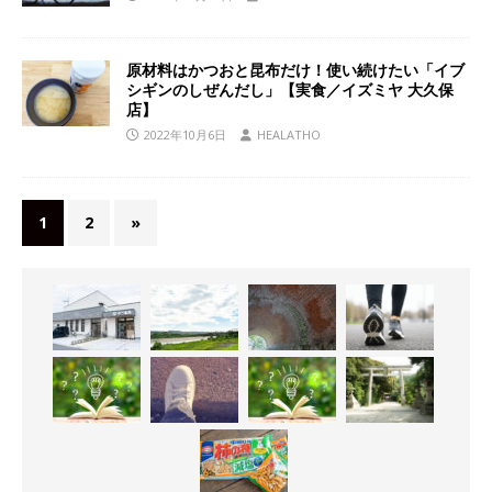
原材料はかつおと昆布だけ！使い続けたい「イブ
シギンのしぜんだし」【実食／イズミヤ 大久保
店】
2022年10月6日
HEALATHO
1
2
»