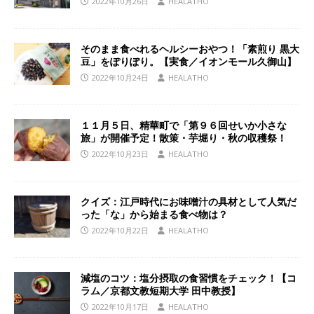
2022年10月26日
HEALATHO
そのまま食べれるヘルシーおやつ！「素煎り 黒大
豆」をぽりぽり。【実食／イオンモール久御山】
2022年10月24日
HEALATHO
１１月５日、精華町で「第９６回せいか小さな
旅」が開催予定！散策・芋堀り・秋の収穫祭！
2022年10月23日
HEALATHO
クイズ：江戸時代にお味噌汁の具材として人気だ
った「な」から始まる食べ物は？
2022年10月22日
HEALATHO
減塩のコツ：塩分摂取の食習慣をチェック！【コ
ラム／京都文教短期大学 田中教授】
2022年10月17日
HEALATHO