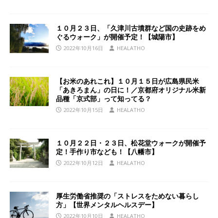
１０月２３日、「久津川古墳群など国の史跡をめ
ぐるウォーク」が開催予定！【城陽市】
2022年10月16日
HEALATHO
【お米のあれこれ】１０月１５日が広島県民米
「あきろまん」の日に！／京都府オリジナル米新
品種「京式部」って知ってる？
2022年10月15日
HEALATHO
１０月２２日・２３日、松花堂ウォークが開催予
定！手作り市なども！【八幡市】
2022年10月12日
HEALATHO
厚生労働省推奨の「ストレスをためない暮らし
方」【世界メンタルヘルスデー】
2022年10月10日
HEALATHO