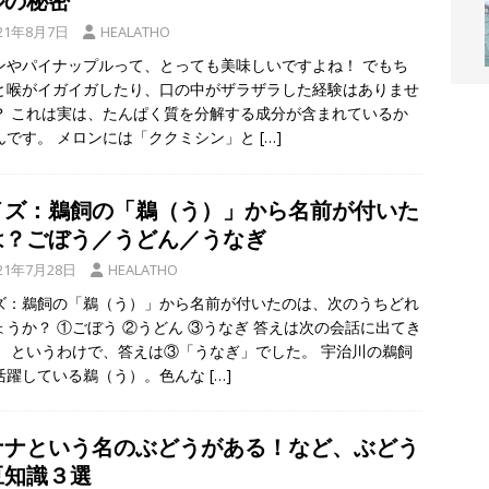
ルの秘密
「夏だいこんの日」に制定されました！ジアスターゼが豊富な旬の野菜
21年8月7日
HEALATHO
ンやパイナップルって、とっても美味しいですよね！ でもち
と喉がイガイガしたり、口の中がザラザラした経験はありませ
田辺ふれあいハイキングが開催予定！一休寺・観音三十三身図鑑賞 ～
？ これは実は、たんぱく質を分解する成分が含まれているか
S
んです。 メロンには「ククミシン」と
[…]
イズ：鵜飼の「鵜（う）」から名前が付いた
は？ごぼう／うどん／うなぎ
21年7月28日
HEALATHO
ズ：鵜飼の「鵜（う）」から名前が付いたのは、次のうちどれ
ょうか？ ①ごぼう ②うどん ③うなぎ 答えは次の会話に出てき
。 というわけで、答えは③「うなぎ」でした。 宇治川の鵜飼
活躍している鵜（う）。色んな
[…]
ナナという名のぶどうがある！など、ぶどう
豆知識３選