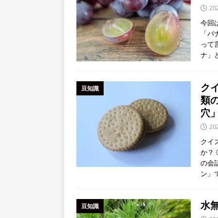
20
今回
「バ
って
ナ」
ク
豆知識
類
穴
20
クイ
か？
の会
ン」
水
豆知識