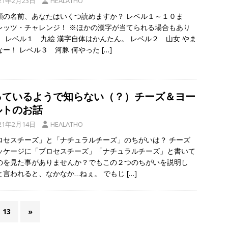
21年2月23日
HEALATHO
類の名前、あなたはいくつ読めますか？ レベル１～１０ま
レッツ・チャレンジ！ ※ほかの漢字が当てられる場合もあり
。 レベル１ 九絵 漢字自体はかんたん。 レベル２ 山女 やま
なー！ レベル３ 河豚 何やった
[…]
っているようで知らない（？）チーズ＆ヨー
ルトのお話
21年2月14日
HEALATHO
ロセスチーズ」と「ナチュラルチーズ」のちがいは？ チーズ
ッケージに「プロセスチーズ」「ナチュラルチーズ」と書いて
のを見た事がありませんか？でもこの２つのちがいを説明し
と言われると、なかなか…ねぇ。 でもじ
[…]
13
»