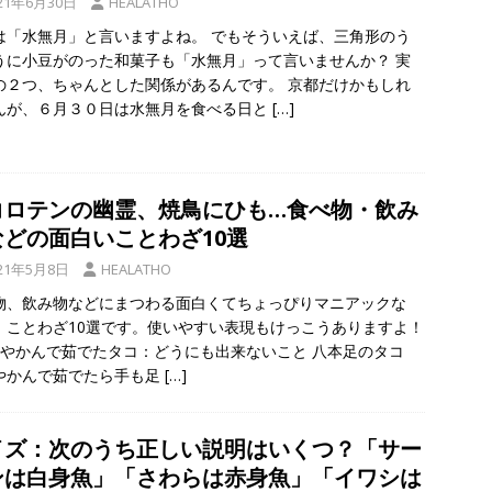
21年6月30日
HEALATHO
は「水無月」と言いますよね。 でもそういえば、三角形のう
うに小豆がのった和菓子も「水無月」って言いませんか？ 実
の２つ、ちゃんとした関係があるんです。 京都だけかもしれ
んが、６月３０日は水無月を食べる日と
[…]
コロテンの幽霊、焼鳥にひも…食べ物・飲み
などの面白いことわざ10選
21年5月8日
HEALATHO
物、飲み物などにまつわる面白くてちょっぴりマニアックな
）ことわざ10選です。使いやすい表現もけっこうありますよ！
やかんで茹でたタコ：どうにも出来ないこと 八本足のタコ
やかんで茹でたら手も足
[…]
イズ：次のうち正しい説明はいくつ？「サー
ンは白身魚」「さわらは赤身魚」「イワシは