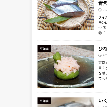
青
20
クイ
モン
つ 
③「
ひ
豆知識
20
京都
書く
な感
ても
い
豆知識