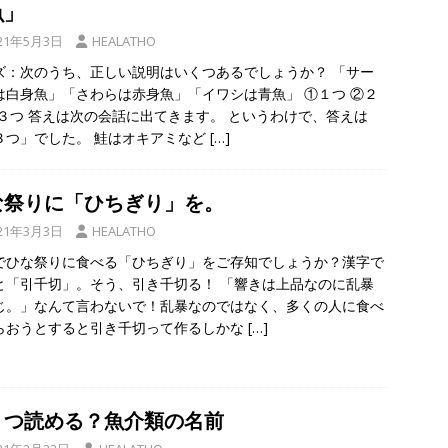
魚」
21年5月3日
HEALATHO
ズ：次のうち、正しい説明はいくつあるでしょうか？ 「サー
は白身魚」「さわらは赤身魚」「イワシは青魚」 ①１つ ②２
③３つ 答えは次の会話に出てきます。 というわけで、答えは
３つ」でした。 鮭はオキアミなど
[…]
な祭りに「ひちぎり」を。
21年3月3日
HEALATHO
でひな祭りに食べる「ひちぎり」をご存知でしょうか？漢字で
と「引千切」。そう、引き千切る！ 「響きは上品なのに乱暴
じ。」なんて言わないで！乱暴なのではなく、多くの人に食べ
らおうとすると引き千切って作るしかな
[…]
くつ読める？魚介類の名前