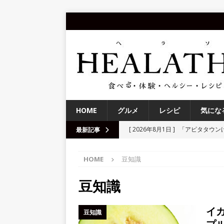
HOME
グルメ
レシピ
気にな
[ 2026年8月1日 ]
「アピタタウン
最新記事
レンズ、補聴器・集音器、聞こえ
HOME
豆知識
[ 2026年7月17日 ]
「ロックファ
町】
体験
豆知識
[ 2026年7月15日 ]
「第10回京都
イ
豆知識
る！
NEWS