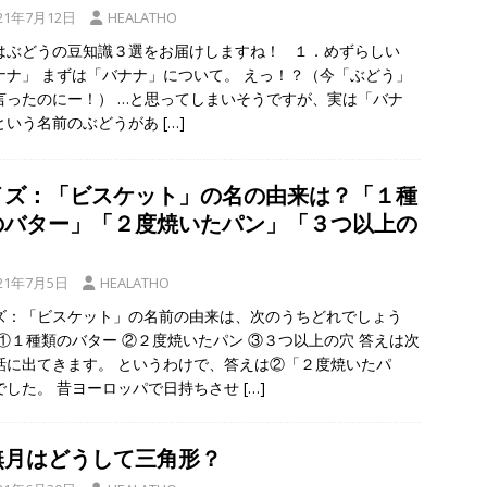
21年7月12日
HEALATHO
はぶどうの豆知識３選をお届けしますね！ １．めずらしい
ナナ」 まずは「バナナ」について。 えっ！？（今「ぶどう」
言ったのにー！） …と思ってしまいそうですが、実は「バナ
という名前のぶどうがあ
[…]
イズ：「ビスケット」の名の由来は？「１種
のバター」「２度焼いたパン」「３つ以上の
」
21年7月5日
HEALATHO
ズ：「ビスケット」の名前の由来は、次のうちどれでしょう
 ①１種類のバター ②２度焼いたパン ③３つ以上の穴 答えは次
話に出てきます。 というわけで、答えは②「２度焼いたパ
でした。 昔ヨーロッパで日持ちさせ
[…]
無月はどうして三角形？