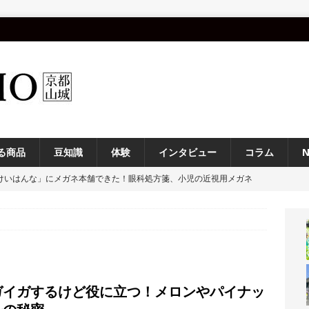
る商品
豆知識
体験
インタビュー
コラム
けいはんな」にメガネ本舗できた！眼科処方箋、小児の近視用メガネ
の相談室なども！
NEWS
ーム京都」でホワイトコーン狩りを楽しんできました！【京都府久御山
府食のみらい宣言・実践活動コンクール」で、 “食の取組” 募集して
ガイガするけど役に立つ！メロンやパイナッ