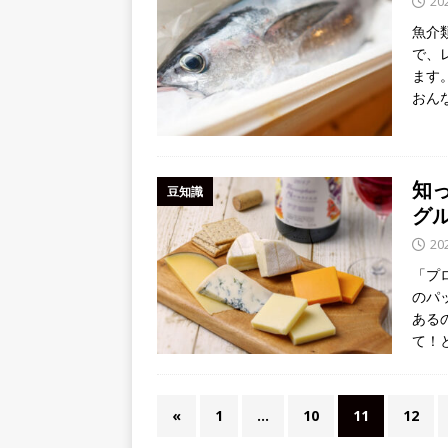
20
魚介
で、
ます
おん
知
豆知識
グ
20
「プ
のパ
ある
て！
«
1
…
10
11
12