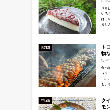
20
６月
いろ
はこ
ませ
ト
豆知識
物
20
食べ
（？
１．
も、
ク
豆知識
モ