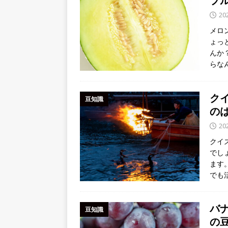
プ
[ 2026年7月11日 ]
７月１１日が
20
NEWS
メロ
ょっ
[ 2026年8月5日 ]
８月１５日、京
んか
先祖を偲び新たな自分へ～
NEW
らな
ク
豆知識
の
20
クイ
でし
ます
でも
バ
豆知識
の